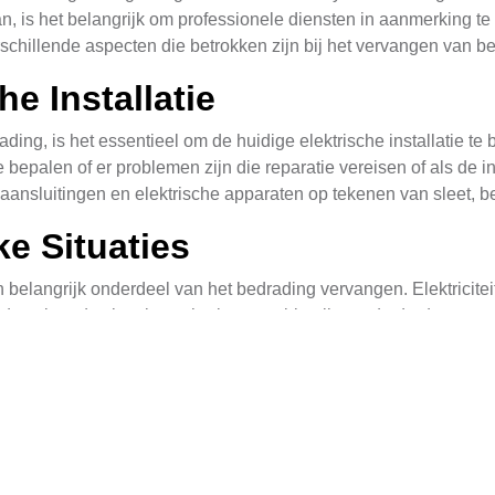
 is het belangrijk om professionele diensten in aanmerking te
erschillende aspecten die betrokken zijn bij het vervangen van b
e Installatie
ding, is het essentieel om de huidige elektrische installatie te
te bepalen of er problemen zijn die reparatie vereisen of als de 
aansluitingen en elektrische apparaten op tekenen van sleet, b
ke Situaties
en belangrijk onderdeel van het bedrading vervangen. Elektriciteit
de volgende situaties te herkennen: blootliggende draden, over
en zal deze risico's identificeren en de nodige maatregelen ne
n
k van de juiste draden die aangepast zijn aan de specifieke beho
passing, zoals koolstofdraad, koperdraad of aluminiumdraad. He
n. Daarnaast moet men rekening houden met de draagkracht van