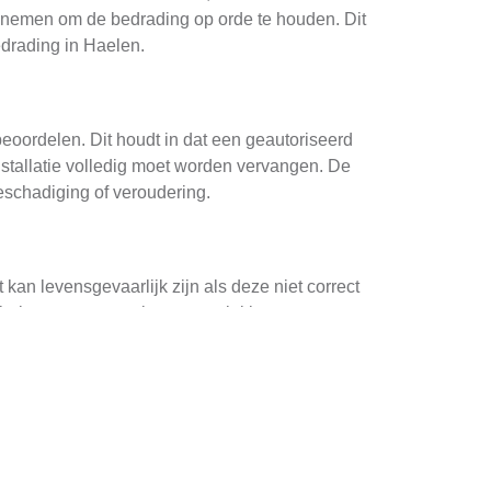
 nemen om de bedrading op orde te houden. Dit
edrading in Haelen.
 beoordelen. Dit houdt in dat een geautoriseerd
installatie volledig moet worden vervangen. De
eschadiging of veroudering.
 kan levensgevaarlijk zijn als deze niet correct
belaste stroomen, losse aansluitingen en
men om ze op te lossen.
eften van de installatie. Verschillende soorten
t is belangrijk om kwaliteitsdraden te kiezen
 de draden om oververhitting en brandgevaar