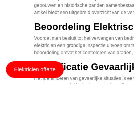
gebouwen en historische panden samenbestaan,
artikel biedt een uitgebreid overzicht van de v
Beoordeling Elektrisch
Voordat men besluit tot het vervangen van bedra
elektricien een grondige inspectie uitvoert om 
beoordeling omvat het controleren van draden, 
Identificatie Gevaarlij
Elektricien offerte
Het identificeren van gevaarlijke situaties is e
wordt gehanteerd. Het is daarom belangrijk om 
aardingsproblemen. Een geautoriseerd elektrici
Kies De Juiste Drade
Het vervangen van bedrading vereist het gebrui
draden worden gebruikt afhankelijk van hun toe
die voldoen aan de veiligheidseisen en norme