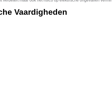
eit verbetert maar ook het risico op elektrische ongevallen vermin
che Vaardigheden
la aan technische vaardigheden bezitten. Zij zijn getraind om me
ergy systems. Hun kennis van elektrische systemen en veilighei
gen
 aanbiedt, variëren van kleine reparaties tot grootschalige inst
tot het installeren van complexe energie-efficiënte systemen. 
ns de hoogste veiligheidsnormen en regulaties. Ze zijn erop ge
n welzijn zorgt, maar ook dat van de klanten en het algemene p