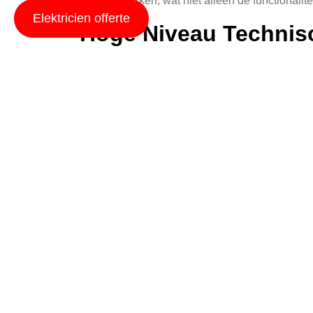
efficiënt werken, wat niet alleen de functionalit
Elektricien offerte
Hoge Niveau Technis
Elektromonteurs in Haelen moeten een breed sca
werken, inclusief smart grids en renewable en
hoogstandaard die men in Haelen verwacht.
Veelzijdige Oplossin
De oplossingen die een elektromonteur in Haelen
van het repareren van een defecte stekkerdoos 
zowel particuliere als bedrijfsklanten.
Veiligheid en Normen
Elektromonteurs in Haelen werken altijd volge
manier uit te voeren, wat niet alleen hun eige
1010 is een integral deel van hun werk.